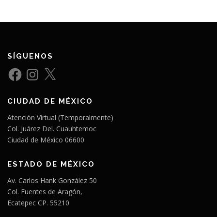
SÍGUENOS
F
I
X
a
n
c
s
e
t
b
a
CIUDAD DE MÉXICO
o
g
o
r
k
a
Atención Virtual (Temporalmente)
m
Col. Juárez Del. Cuauhtemoc
Ciudad de México 06600
ESTADO DE MÉXICO
Av. Carlos Hank González 50
Col. Fuentes de Aragón,
Ecatepec CP. 55210