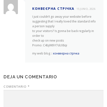
КОНВЕЄРНА СТРІЧКА
15 JUNIO, 2026
I just couldn’t go away your website before
suggesting that I really loved the standard info
a person supply
to your visitors? Is gonna be back regularly in
order to
check up on new posts
Promo: C4bjWthY7dcX8qi
my web blog ::
конвеєрна стрічка
DEJA UN COMENTARIO
COMENTARIO
*