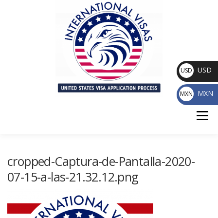
Saltar
al
contenido
USD
USD
$
MXN
MXN
$
Menú
INICIO
QUIÉNES SOMOS
SERVICIOS
cropped-Captura-de-Pantalla-2020-
07-15-a-las-21.32.12.png
ASESORÍA
AGENDAR CITA
CUENTA