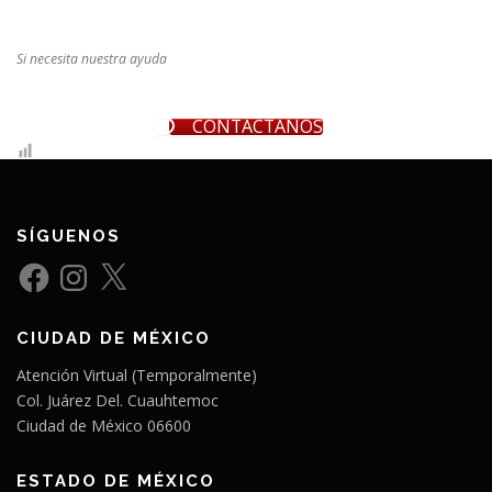
Si necesita nuestra ayuda
CONTÁCTANOS
SÍGUENOS
F
I
X
a
n
c
s
e
t
b
a
CIUDAD DE MÉXICO
o
g
o
r
k
a
Atención Virtual (Temporalmente)
m
Col. Juárez Del. Cuauhtemoc
Ciudad de México 06600
ESTADO DE MÉXICO