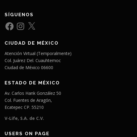
SÍGUENOS
F
I
X
a
n
c
s
e
t
b
a
CIUDAD DE MÉXICO
o
g
o
r
k
a
Atención Virtual (Temporalmente)
m
Col. Juárez Del. Cuauhtemoc
Ciudad de México 06600
ESTADO DE MÉXICO
Av. Carlos Hank González 50
Col. Fuentes de Aragón,
Ecatepec CP. 55210
V-Life, S.A. de C.V.
USERS ON PAGE