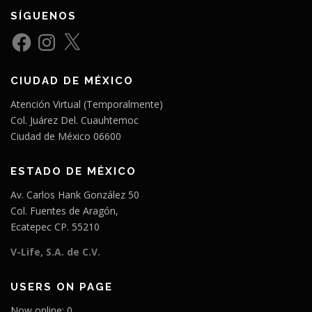
SÍGUENOS
F
I
X
a
n
c
s
e
t
b
a
CIUDAD DE MÉXICO
o
g
o
r
k
a
Atención Virtual (Temporalmente)
m
Col. Juárez Del. Cuauhtemoc
Ciudad de México 06600
ESTADO DE MÉXICO
Av. Carlos Hank González 50
Col. Fuentes de Aragón,
Ecatepec CP. 55210
V-Life, S.A. de C.V.
USERS ON PAGE
Now online: 0