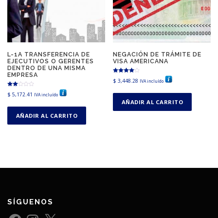
L-1A TRANSFERENCIA DE
NEGACIÓN DE TRÁMITE DE
EJECUTIVOS O GERENTES
VISA AMERICANA
DENTRO DE UNA MISMA
EMPRESA
Valorado en
$
3,448.28
IVA incluído
4.67
de 5
Valora
$
5,172.41
IVA incluído
do en
2.33
AÑADIR AL CARRITO
de 5
AÑADIR AL CARRITO
SÍGUENOS
F
I
X