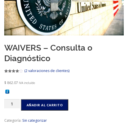
CONTACTO
WAIVERS – Consulta o
Diagnóstico
(
2
valoraciones de clientes)
Valorado
2
con
4.00
$
862.07
IVA incluído
de 5 en
base a
valoraciones
de
clientes
WAIVERS
AÑADIR AL CARRITO
-
Consulta
o
Categoría:
Sin categorizar
Diagnóstico