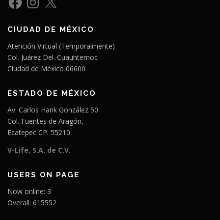
a
n
c
s
e
t
b
a
CIUDAD DE MÉXICO
o
g
o
r
k
a
Atención Virtual (Temporalmente)
m
Col. Juárez Del. Cuauhtemoc
Ciudad de México 06600
ESTADO DE MÉXICO
Av. Carlos Hank González 50
Col. Fuentes de Aragón,
Ecatepec CP. 55210
V-Life, S.A. de C.V.
USERS ON PAGE
Now online: 3
Overall: 615552