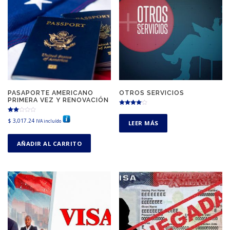
PASAPORTE AMERICANO
OTROS SERVICIOS
PRIMERA VEZ Y RENOVACIÓN
Valorado
en
Valor
$
3,017.24
4.00
IVA incluído
LEER MÁS
ado
de 5
en
2.00
de 5
AÑADIR AL CARRITO