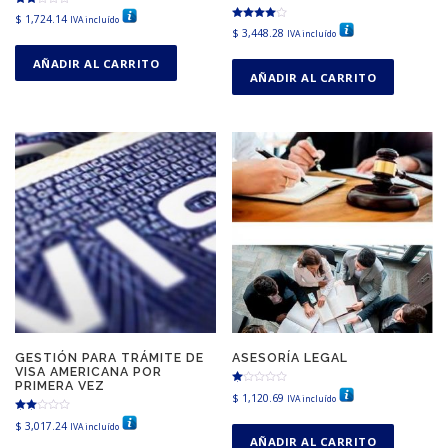
Valor
$
1,724.14
IVA incluído
ado
Valorado en
$
3,448.28
en
IVA incluído
4.67
2.00
de 5
de 5
AÑADIR AL CARRITO
AÑADIR AL CARRITO
GESTIÓN PARA TRÁMITE DE
ASESORÍA LEGAL
VISA AMERICANA POR
PRIMERA VEZ
Va
$
1,120.69
IVA incluído
lor
ad
Valorad
o
$
3,017.24
IVA incluído
o en
en
2.65
AÑADIR AL CARRITO
1.