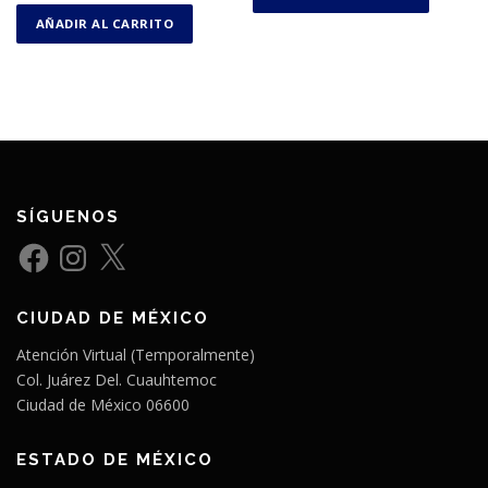
de 5
00
de
AÑADIR AL CARRITO
5
SÍGUENOS
F
I
X
a
n
c
s
e
t
b
a
CIUDAD DE MÉXICO
o
g
o
r
k
a
Atención Virtual (Temporalmente)
m
Col. Juárez Del. Cuauhtemoc
Ciudad de México 06600
ESTADO DE MÉXICO