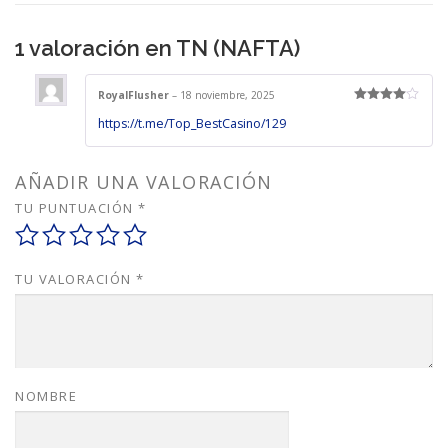
1 valoración en
TN (NAFTA)
RoyalFlusher
–
18 noviembre, 2025
Valorado
https://t.me/Top_BestCasino/129
en
4
de 5
AÑADIR UNA VALORACIÓN
TU PUNTUACIÓN
*
TU VALORACIÓN
*
NOMBRE