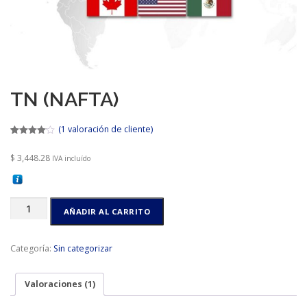
CONTACTO
TN (NAFTA)
(
1
valoración de cliente)
Valorado
1
4.00
$
3,448.28
IVA incluído
sobre 5
basado
en
puntuación
de cliente
TN
AÑADIR AL CARRITO
(NAFTA)
cantidad
Categoría:
Sin categorizar
Valoraciones (1)