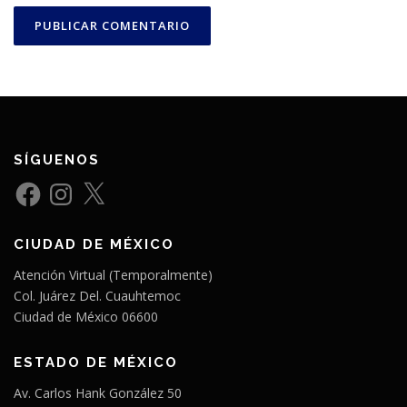
SÍGUENOS
F
I
X
a
n
c
s
e
t
b
a
CIUDAD DE MÉXICO
o
g
o
r
k
a
Atención Virtual (Temporalmente)
m
Col. Juárez Del. Cuauhtemoc
Ciudad de México 06600
ESTADO DE MÉXICO
Av. Carlos Hank González 50